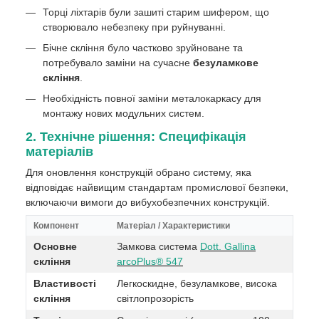
Торці ліхтарів були зашиті старим шифером, що
створювало небезпеку при руйнуванні.
Бічне скління було частково зруйноване та
потребувало заміни на сучасне
безуламкове
скління
.
Необхідність повної заміни металокаркасу для
монтажу нових модульних систем.
2. Технічне рішення: Специфікація
матеріалів
Для оновлення конструкцій обрано систему, яка
відповідає найвищим стандартам промислової безпеки,
включаючи вимоги до вибухобезпечних конструкцій.
Компонент
Матеріал / Характеристики
Основне
Замкова система
Dott. Gallina
скління
arcoPlus® 547
Властивості
Легкоскидне, безуламкове, висока
скління
світлопрозорість