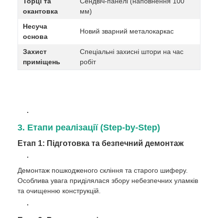
Торці та
Сендвіч-панелі (наповнення 100
окантовка
мм)
Несуча
Новий зварний металокаркас
основа
Захист
Спеціальні захисні штори на час
приміщень
робіт
3. Етапи реалізації (Step-by-Step)
Етап 1: Підготовка та безпечний демонтаж
Демонтаж пошкодженого скління та старого шиферу.
Особлива увага приділялася збору небезпечних уламків
та очищенню конструкцій.