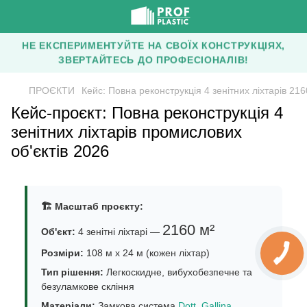
НЕ ЕКСПЕРИМЕНТУЙТЕ НА СВОЇХ КОНСТРУКЦІЯХ,
ЗВЕРТАЙТЕСЬ ДО ПРОФЕСІОНАЛІВ!
ПРОЄКТИ
Кейс: Повна реконструкція 4 зенітних ліхтарів 216
Кейс-проєкт: Повна реконструкція 4
зенітних ліхтарів промислових
об'єктів 2026
🏗️ Масштаб проєкту:
2160 м²
Об'єкт:
4 зенітні ліхтарі —
Розміри:
108 м х 24 м (кожен ліхтар)
Тип рішення:
Легкоскидне, вибухобезпечне та
безуламкове скління
Матеріали:
Замкова система
Dott. Gallina