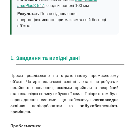
arcoPlus® 547
, сендвіч-панелі 100 мм
Результат:
Повне відновлення
енергоефективності при максимальній безпеці
об'єкта.
1. Завдання та вихідні дані
Проєкт реалізовано на стратегічному промисловому
об'єкті. Чотири величезні зенітні ліхтарі потребували
негайного оновлення, оскільки прийшли в аварійний
стан внаслідок впливу вибухової хвилі. Пріоритетом було
впровадження системи, що забезпечує
легкоскидне
скління
полікарбонатом та
вибухобезпечність
приміщень.
Проблематика: