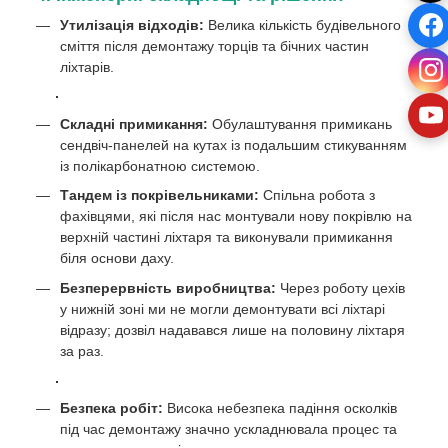
Утилізація відходів:
Велика кількість будівельного
сміття після демонтажу торців та бічних частин
ліхтарів.
Складні примикання:
Обулаштування примикань
сендвіч-панелей на кутах із подальшим стикуванням
із полікарбонатною системою.
Тандем із покрівельниками:
Спільна робота з
фахівцями, які після нас монтували нову покрівлю на
верхній частині ліхтаря та виконували примикання
біля основи даху.
Безперервність виробництва:
Через роботу цехів
у нижній зоні ми не могли демонтувати всі ліхтарі
відразу; дозвіл надавався лише на половину ліхтаря
за раз.
Безпека робіт:
Висока небезпека падіння осколків
під час демонтажу значно ускладнювала процес та