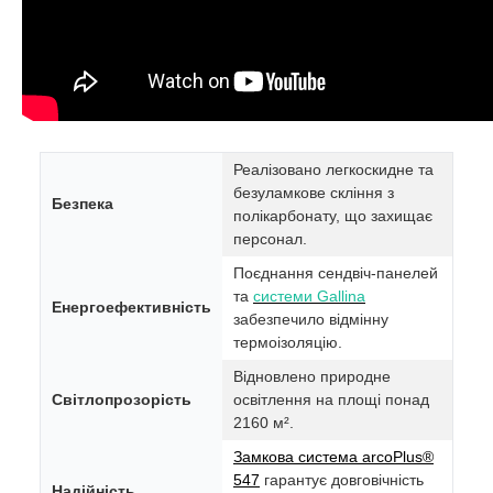
Реалізовано легкоскидне та
безуламкове скління з
Безпека
полікарбонату, що захищає
персонал.
Поєднання сендвіч-панелей
та
системи Gallina
Енергоефективність
забезпечило відмінну
термоізоляцію.
Відновлено природне
Світлопрозорість
освітлення на площі понад
2160 м².
Замкова система arcoPlus®
547
гарантує довговічність
Надійність