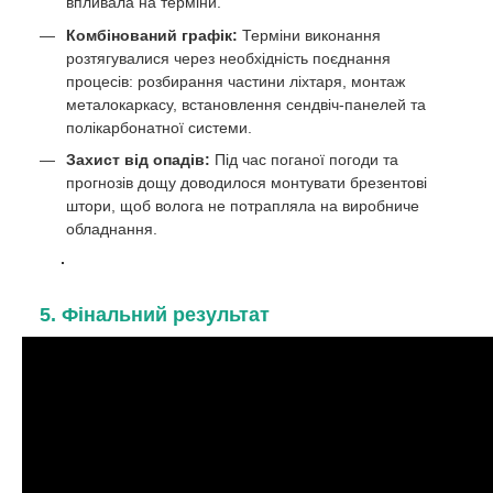
впливала на терміни.
Комбінований графік:
Терміни виконання
розтягувалися через необхідність поєднання
процесів: розбирання частини ліхтаря, монтаж
металокаркасу, встановлення сендвіч-панелей та
полікарбонатної системи.
Захист від опадів:
Під час поганої погоди та
прогнозів дощу доводилося монтувати брезентові
штори, щоб волога не потрапляла на виробниче
обладнання.
5. Фінальний результат