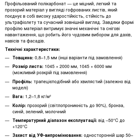
Профільований полікарбонат — це міцний, легкий та
прозорий матеріал у вигляді гофрованих листів, який
поєднує в собі високу ударостійкість, стійкість до
ультрафіолету та сучасний зовнішній вигляд. Завдяки формі
профілю матеріал витримує значні механічні та снігові
навантаження, що робить його чудовим вибором для дахів,
навісів та фасадів.
Технічні характеристики:
Товщина:
0,8–1,5 мм (інші варіанти під замовлення)
Розмір листа:
1045 × 2000 мм, 1045 × 6000 мм
(можливий розкрій під замовлення)
Профіль:
трапецієподібний або хвилястий (залежно від
моделі)
Вага:
1,2–1,8 кг/м²
Колір:
прозорий (світлопроникність до 90%), бронза,
синій, зелений, молочний
Температурний діапазон експлуатації:
від –50°C до
+120°C
Захист від УФ-випромінювання:
односторонній шар 50–