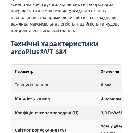
зовнішніх конструкцій: від легких світлопрозорих
покрівель та автонавісів до фасадного скління
неопалювальних промислових об'єктів і складів, де
важлива максимальна легкість, надійність та чудове
природне розсіяне освітлення.
Технічні характеристики
arcoPlus®VT 684
Параметр
Значення
Товщина панелі
8 мм
Кількість камер
4 камери
Коефіцієнт теплопередачі (U)
3,3 Вт/м²·К
70% / 45% / 42
Світлопропускання (τv)