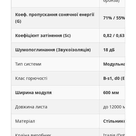
бронза)
Коеф. пропускання сонячної енергії
71% / 55% / 50
(G)
Коефіцієнт затінення (Sc)
0,82 / 0,63 / 0,5
Шумопоглинання (Звукоізоляція)
18 дБ
Тип системи
Модульна (мо
Клас горючості
B-s1, d0 (EN 13
Ширина модуля
600 мм
Довжина листа
до 12000 мм (п
Матеріал
Стільниковий
Країна виробник
Італія (Dott.Gall