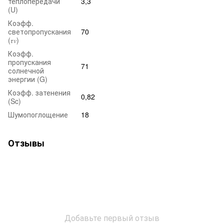
теплопередачи
3,3
(U)
Коэфф.
светопропускания
70
(𝜏𝑣)
Коэфф.
пропускания
71
солнечной
энергии (G)
Коэфф. затенения
0,82
(Sc)
Шумопоглощение
18
Отзывы
Добавьте первый отзыв