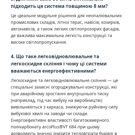
підходить ця система товщиною 8 мм?
Це ідеальне модульне рішення для неопалювальних
промислових складів, літніх терас, навісів, козирків,
автонавісів, а також легких світлопрозорих фасадів,
де важлива максимальна легкість конструкції та
високе світлопропускання.
4. Що таке легковідновлювальне та
легкоскидне скління і чому ці системи
вважаються енергоефективними?
Легкоскидне та легковідновлювальне скління — це
спеціальні захисні огороджувальні конструкції, які
при аварійному зростанні внутрішнього тиску
(наприклад, під час вибуху на виробництві)
вивільняються з каркаса, знижуючи руйнівну силу
вибухової хвилі на заводи чи склади.
Енергоефективні властивості багатокамерного
полікарбонату arcoPlus®VT 684 при цьому
дозволяють значно знизити тепловтрати будівлі в