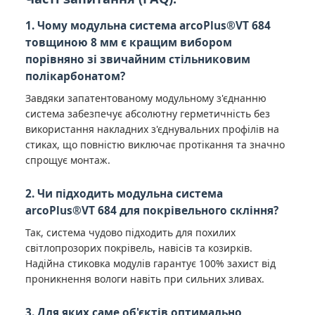
1. Чому модульна система arcoPlus®VT 684
товщиною 8 мм є кращим вибором
порівняно зі звичайним стільниковим
полікарбонатом?
Завдяки запатентованому модульному з'єднанню
система забезпечує абсолютну герметичність без
використання накладних з'єднувальних профілів на
стиках, що повністю виключає протікання та значно
спрощує монтаж.
2. Чи підходить модульна система
arcoPlus®VT 684 для покрівельного скління?
Так, система чудово підходить для похилих
світлопрозорих покрівель, навісів та козирків.
Надійна стиковка модулів гарантує 100% захист від
проникнення вологи навіть при сильних зливах.
3. Для яких саме об'єктів оптимально