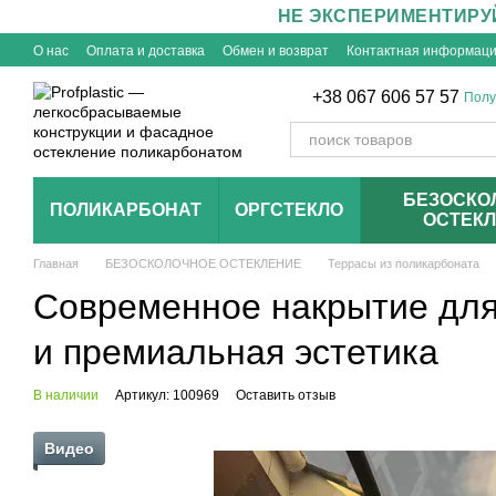
НЕ ЭКСПЕРИМЕНТИРУ
Перейти к основному контенту
О нас
Оплата и доставка
Обмен и возврат
Контактная информац
+38 067 606 57 57
Полу
БЕЗОСКО
ПОЛИКАРБОНАТ
ОРГСТЕКЛО
ОСТЕК
Главная
БЕЗОСКОЛОЧНОЕ ОСТЕКЛЕНИЕ
Террасы из поликарбоната
Современное накрытие для
и премиальная эстетика
В наличии
Артикул: 100969
Оставить отзыв
Видео