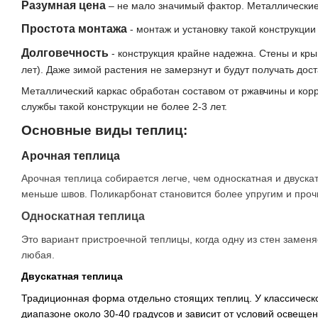
Разумная цена
– не мало значимый фактор. Металлические т
Простота монтажа
- монтаж и установку такой конструкци
Долговечность
- конструкция крайне надежна. Стены и кр
лет). Даже зимой растения не замерзнут и будут получать дост
Металлический каркас обработан составом от ржавчины и кор
службы такой конструкции не более 2-3 лет.
Основные виды теплиц:
Арочная теплица
Арочная теплица собирается легче, чем односкатная и двуск
меньше швов. Поликарбонат становится более упругим и прочн
Односкатная теплица
Это вариант пристроечной теплицы, когда одну из стен замен
любая.
Двускатная теплица
Традиционная форма отдельно стоящих теплиц. У классическо
диапазоне около 30-40 градусов и зависит от условий освеще