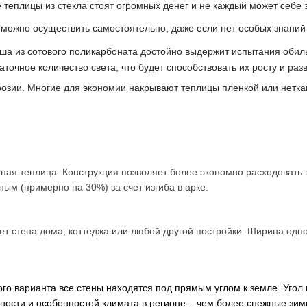
еплицы из стекла стоят огромных денег и не каждый может себе эт
и можно осуществить самостоятельно, даже если нет особых знаний
ыша из сотового поликарбоната достойно выдержит испытания обил
аточное количество света, что будет способствовать их росту и раз
розии. Многие для экономии накрывают теплицы пленкой или нетк
атная теплица. Конструкция позволяет более экономно расходоват
ым (примерно на 30%) за счет изгиба в арке.
яет стена дома, коттеджа или любой другой постройки. Ширина одно
го варианта все стены находятся под прямым углом к земле. Угол
нности и особенностей климата в регионе – чем более снежные зим