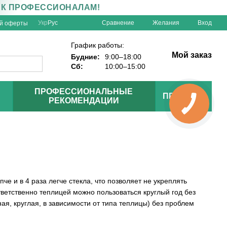
 К ПРОФЕССИОНАЛАМ!
Сравнение
Укр
Рус
Желания
Вход
ой оферты
График работы:
Мой заказ
Будние:
9:00–18:00
Сб:
10:00–15:00
ПРОФЕССИОНАЛЬНЫЕ
ПРОЕКТЫ
РЕКОМЕНДАЦИИ
е и в 4 раза легче стекла, что позволяет не укреплять
тветственно теплицей можно пользоваться круглый год без
ая, круглая, в зависимости от типа теплицы) без проблем