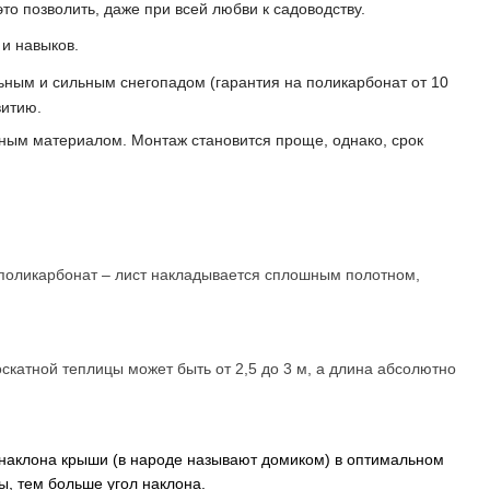
о позволить, даже при всей любви к садоводству.
 и навыков.
ьным и сильным снегопадом (гарантия на поликарбонат от 10
витию.
аным материалом. Монтаж становится проще, однако, срок
ь поликарбонат – лист накладывается сплошным полотном,
скатной теплицы может быть от 2,5 до 3 м, а длина абсолютно
 наклона крыши (в народе называют домиком) в оптимальном
ы, тем больше угол наклона.