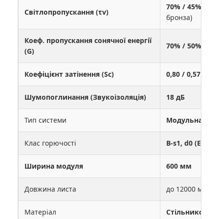
70% / 45% / 37
Світлопропускання (τv)
бронза)
Коеф. пропускання сонячної енергії
70% / 50% / 50
(G)
Коефіцієнт затінення (Sc)
0,80 / 0,57 / 0,5
Шумопоглинання (Звукоізоляція)
18 дБ
Тип системи
Модульна сист
Клас горючості
B-s1, d0 (EN 13
Ширина модуля
600 мм
Довжина листа
до 12000 мм (п
Матеріал
Стільниковий