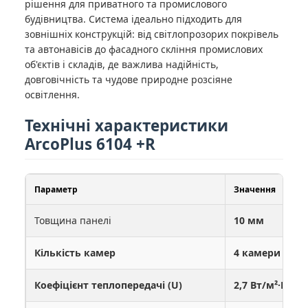
рішення для приватного та промислового
будівництва. Система ідеально підходить для
зовнішніх конструкцій: від світлопрозорих покрівель
та автонавісів до фасадного скління промислових
об'єктів і складів, де важлива надійність,
довговічність та чудове природне розсіяне
освітлення.
Технічні характеристики
ArcoPlus 6104 +R
Параметр
Значення
Товщина панелі
10 мм
Кількість камер
4 камери
Коефіцієнт теплопередачі (U)
2,7 Вт/м²·К