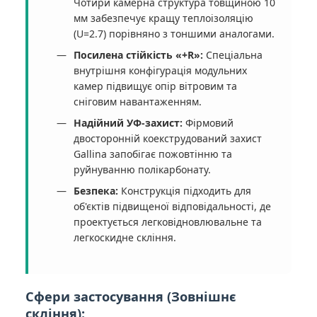
Чотири камерна структура товщиною 10
мм забезпечує кращу теплоізоляцію
(U=2.7) порівняно з тоншими аналогами.
Посилена стійкість «+R»:
Спеціальна
внутрішня конфігурація модульних
камер підвищує опір вітровим та
сніговим навантаженням.
Надійний УФ-захист:
Фірмовий
двосторонній коекструдований захист
Gallina запобігає пожовтінню та
руйнуванню полікарбонату.
Безпека:
Конструкція підходить для
об'єктів підвищеної відповідальності, де
проектується легковідновлювальне та
легкоскидне скління.
Сфери застосування (Зовнішнє
скління):