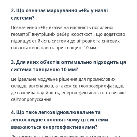
2. Що означає маркування «+R» у назві
системи?
Позначення «+R» вказує на наявність посиленої
геометрії внутрішніх ребер жорсткості, що додатково
підвищує стійкість системи до вітрових та снігових
навантажень навіть при товщині 10 мм.
3. Для яких об'єктів оптимально підходить ця
система товщиною 10 мм?
Це ідеальне модульне рішення для промислових
складів, автонавісів, а також світлопрозорих фасадів,
де важлива надійність, енергоефективність та високе
світлопропускання.
4. Що таке легковідновлювальне та
легкоскидне скління і чому ці системи
вважаються енергоефективними?
Легкоскидне та легковідновлювальне скління — це