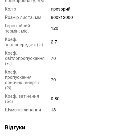
полікарбонату, мм
Колір
прозорий
Розмір листа, мм
600х12000
Гарантійний
120
термін, міс.
Коеф.
2,7
теплопередачі (U)
Коеф.
світлопропускання
70
(𝜏𝑣)
Коеф.
пропускання
70
сонячної енергії
(G)
Коеф. затінення
0,80
(Sc)
Шумопоглинання
18
Відгуки