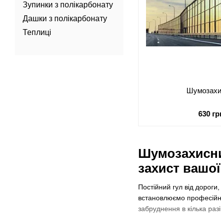
Зупинки з полікарбонату
Дашки з полікарбонату
Теплиці
Шумозахи
630 гр
Шумозахисни
захист вашої
Постійний гул від дороги
встановлюємо професій
забруднення в кілька раз