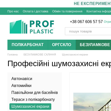
НЕ ЕКСПЕРИМЕНТ
Перейти до основного контенту
Про нас
Оплата і доставка
Обмін та повернення
Контактна інфор
+38 067 606 57 57
Отри
ПОЛІКАРБОНАТ
ОРГСКЛО
БЕЗУЛАМКОВЕ 
Головна
БЕЗУЛАМКОВЕ СКЛІННЯ
Шумозахисні екрани
Професійні шумозахисні екр
Автонавіси
Автомийки
Павільйони для басейнів
Тераси з полікарбонату
Шумозахисні екрани