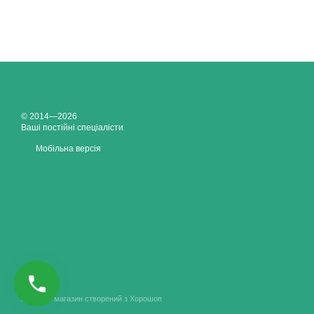
Шумозахисний бар'єр — ц
використанню товстого м
природного освітлення ва
© 2014—2026
Ваші постійні спеціалісти
Вирішення ваших пр
Мобільна версія
Коли клієнти замовляют
таблицю, яка допоможе ва
Тип екрана
Прозорі шумопоглина
(Монолітний полікарб
Інтернет-магазин створений з Хорошоп