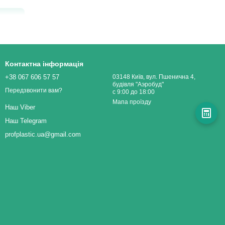
ОК
чні властивості з преміальною естетикою. Завдяки
Контактна інформація
-панелей, ми досягаємо максимальної ефективності без втрати
+38 067 606 57 57
03148 Київ, вул. Пшенична 4,
будівля "Аэробуд"
Передзвонити вам?
с 9:00 до 18:00
Мапа проїзду
Наш Viber
гнуть нейтралізувати конкретний тип подразника. Ми розробили
Наш Telegram
profplastic.ua@gmail.com
Для яких об'єктів підходить найкраще?
озорі
 ми
Приватні котеджі вздовж трас та залізниць,
и пропускають
ресторани з літніми майданчиками, зони
ь простір і
відпочинку.