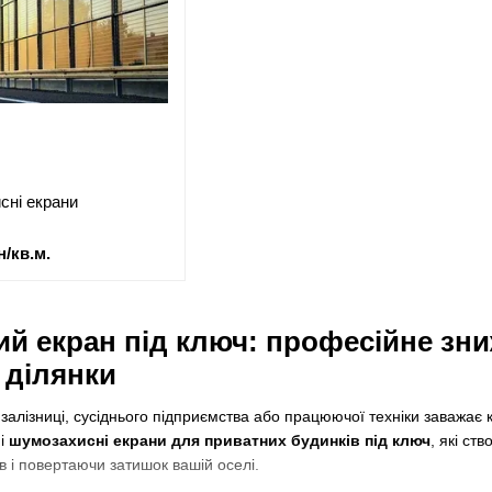
сні екрани
н/кв.м.
й екран під ключ: професійне зн
 ділянки
, залізниці, сусіднього підприємства або працюючої техніки заважа
ні
шумозахисні екрани для приватних будинків під ключ
, які ст
ів і повертаючи затишок вашій оселі.