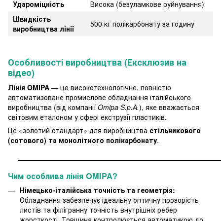
Удароміцність
Висока (безуламкове руйнування)
Швидкість
500 кг полікарбонату за годину
виробництва лінії
Особливості виробництва (Ексклюзив на
відео)
Лінія OMIPA
— це високотехнологічне, повністю
автоматизоване промислове обладнання італійського
виробництва (від компанії
Omipa S.p.A.
), яке вважається
світовим еталоном у сфері екструзії пластиків.
Це «золотий стандарт» для виробництва
стільникового
(сотового) та монолітного полікарбонату
.
Чим особлива лінія OMIPA?
Німецько-італійська точність та геометрія:
Обладнання забезпечує ідеальну оптичну прозорість
листів та філігранну точність внутрішніх ребер
жорсткості. Товщина контролюється автоматикою до