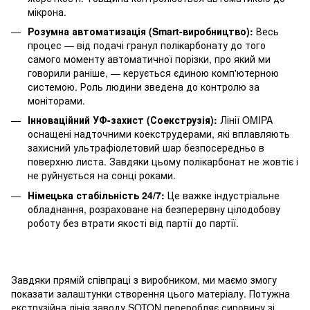
мікрона.
Розумна автоматизація (Smart-виробництво):
Весь
процес — від подачі гранул полікарбонату до того
самого моменту автоматичної порізки, про який ми
говорили раніше, — керується єдиною комп'ютерною
системою. Роль людини зведена до контролю за
моніторами.
Інноваційний УФ-захист (Соекструзія):
Лінії OMIPA
оснащені надточними коекструдерами, які вплавляють
захисний ультрафіолетовий шар безпосередньо в
поверхню листа. Завдяки цьому полікарбонат не жовтіє і
не руйнується на сонці роками.
Німецька стабільність 24/7:
Це важке індустріальне
обладнання, розраховане на безперервну цілодобову
роботу без втрати якості від партії до партії.
Завдяки прямій співпраці з виробником, ми маємо змогу
показати залаштунки створення цього матеріалу. Потужна
екструзійна лінія заводу SOTON переробляє сировину зі