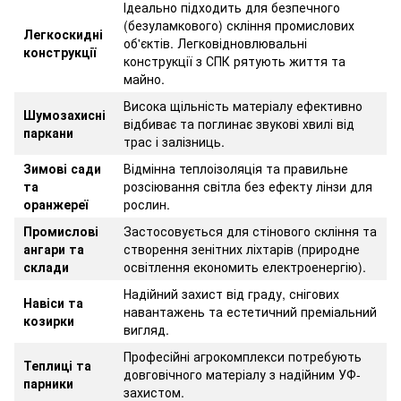
Ідеально підходить для безпечного
(безуламкового) скління промислових
Легкоскидні
об'єктів. Легковідновлювальні
конструкції
конструкції з СПК рятують життя та
майно.
Висока щільність матеріалу ефективно
Шумозахисні
відбиває та поглинає звукові хвилі від
паркани
трас і залізниць.
Зимові сади
Відмінна теплоізоляція та правильне
та
розсіювання світла без ефекту лінзи для
оранжереї
рослин.
Промислові
Застосовується для стінового скління та
ангари та
створення зенітних ліхтарів (природне
склади
освітлення економить електроенергію).
Надійний захист від граду, снігових
Навіси та
навантажень та естетичний преміальний
козирки
вигляд.
Професійні агрокомплекси потребують
Теплиці та
довговічного матеріалу з надійним УФ-
парники
захистом.