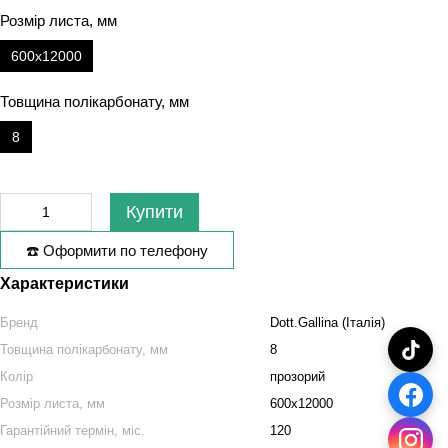
Розмір листа, мм
600х12000
Товщина полікарбонату, мм
8
Купити
☎️ Оформити по телефону
Характеристики
Бренд
Dott.Gallina (Італія)
Товщина полікарбонату, мм
8
Колір
прозорий
Розмір листа, мм
600х12000
Гарантійний термін, міс.
120