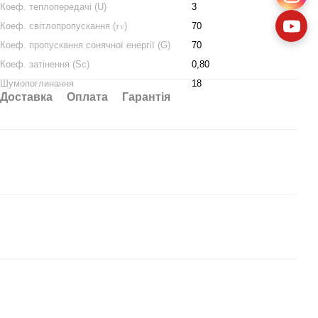
Коеф. теплопередачі (U)
3
Коеф. світлопропускання (𝜏𝑣)
70
Коеф. пропускання сонячної енергії (G)
70
Коеф. затінення (Sc)
0,80
Шумопоглинання
18
Доставка
Оплата
Гарантія