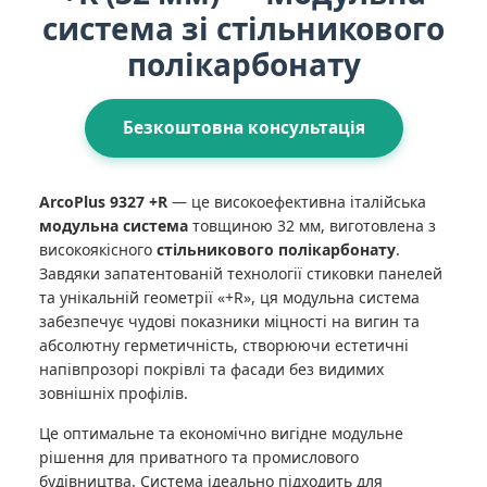
система зі стільникового
полікарбонату
Безкоштовна консультація
ArcoPlus 9327 +R
— це високоефективна італійська
модульна система
товщиною 32 мм, виготовлена з
високоякісного
стільникового полікарбонату
.
Завдяки запатентованій технології стиковки панелей
та унікальній геометрії «+R», ця модульна система
забезпечує чудові показники міцності на вигин та
абсолютну герметичність, створюючи естетичні
напівпрозорі покрівлі та фасади без видимих
зовнішніх профілів.
Це оптимальне та економічно вигідне модульне
рішення для приватного та промислового
будівництва. Система ідеально підходить для