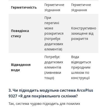
Герметичне
Герметичне
Герметичність
з’єднання
з’єднання
При
перегині
може
Конструктивно
Поведінка
розкритися
захищене від
стику
(потребує
розкриття
додаткових
елементів)
Потребує
Вода
додаткових
відводиться
Відведення
елементів
природним
води
(ливневки
шляхом по
тощо)
конструкції
3. Чи підходить модульна система ArcoPlus
9327 +R для покрівельного скління?
Так, система чудово підходить для похилих