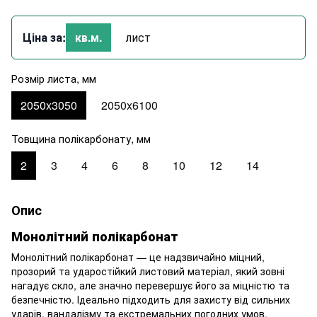
Ціна за:
кв.м.
лист
Розмір листа, мм
2050x3050
2050x6100
Товщина полікарбонату, мм
2
3
4
6
8
10
12
14
Опис
Монолітний полікарбонат
Монолітний полікарбонат — це надзвичайно міцний,
прозорий та ударостійкий листовий матеріал, який зовні
нагадує скло, але значно перевершує його за міцністю та
безпечністю. Ідеально підходить для захисту від сильних
ударів, вандалізму та екстремальних погодних умов.